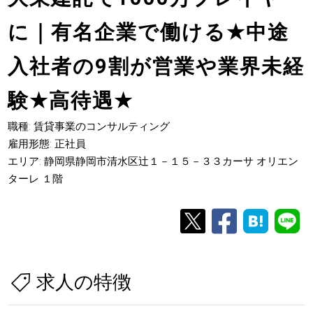
に｜有名企業で働ける
★
中途
入社者の9割が営業や業界未経
験
★
高待遇
★
職種: 賃貸事業のコンサルティング
雇用形態: 正社員
エリア: 静岡県静岡市清水区辻１－１５－３３カーサ オリエン
ターレ １階
求人の特徴