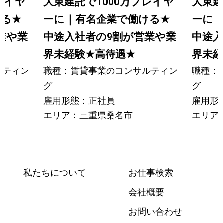
レイヤ
大東建託で1000万プレイヤ
大東建
ける
★
ーに｜有名企業で働ける
★
ーに
業や業
中途入社者の9割が営業や業
中途入
界未経験
★
高待遇
★
界未経
ルティン
職種：賃貸事業のコンサルティン
職種：
グ
グ
雇用形態：正社員
雇用形
エリア：三重県桑名市
エリア
私たちについて
お仕事検索
会社概要
お問い合わせ