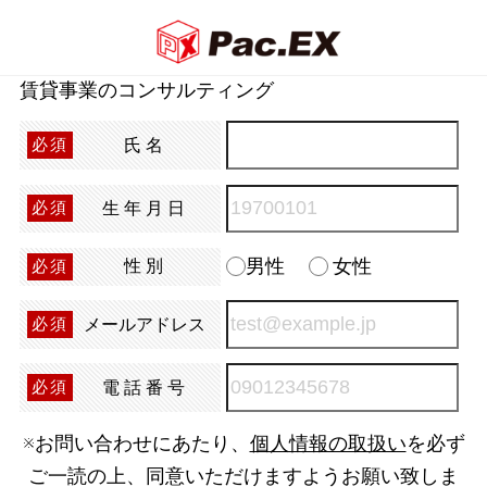
賃貸事業のコンサルティング
氏名
必須
生年月日
必須
男性
女性
性別
必須
メールアドレス
必須
電話番号
必須
※お問い合わせにあたり、
個人情報の取扱い
を必ず
ご一読の上、同意いただけますようお願い致しま