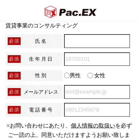
賃貸事業のコンサルティング
氏名
必須
生年月日
必須
男性
女性
性別
必須
メールアドレス
必須
電話番号
必須
※お問い合わせにあたり、
個人情報の取扱い
を必ず
ご一読の上、同意いただけますようお願い致しま