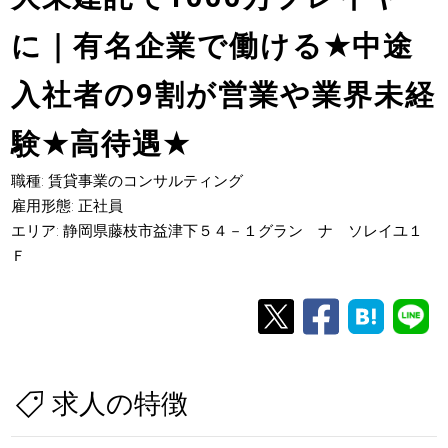
に｜有名企業で働ける
★
中途
入社者の9割が営業や業界未経
験
★
高待遇
★
職種: 賃貸事業のコンサルティング
雇用形態: 正社員
エリア: 静岡県藤枝市益津下５４－１グラン ナ ソレイユ１
Ｆ
求人の特徴