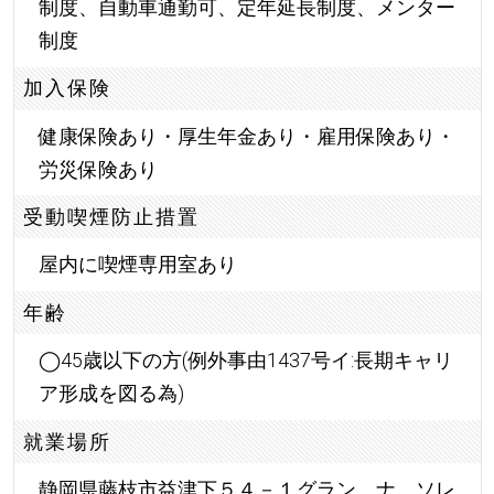
制度、自動車通勤可、定年延長制度、メンター
制度
加入保険
健康保険あり・厚生年金あり・雇用保険あり・
労災保険あり
受動喫煙防止措置
屋内に喫煙専用室あり
年齢
◯45歳以下の方(例外事由1437号イ:長期キャリ
ア形成を図る為)
就業場所
静岡県藤枝市益津下５４－１グラン ナ ソレ