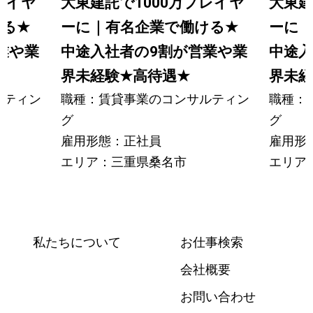
レイヤ
大東建託で1000万プレイヤ
大東建
ける
★
ーに｜有名企業で働ける
★
ーに
業や業
中途入社者の9割が営業や業
中途入
界未経験
★
高待遇
★
界未経
ルティン
職種：賃貸事業のコンサルティン
職種：
グ
グ
雇用形態：正社員
雇用形
エリア：三重県桑名市
エリア
私たちについて
お仕事検索
会社概要
お問い合わせ